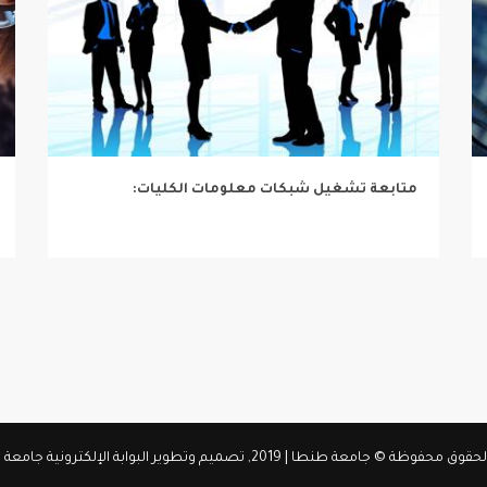
متابعة تشغيل شبكات معلومات الكليات:
فوظة © جامعة طنطا | 2019, تصميم وتطوير البوابة الإلكترونية جامعة طنطــا